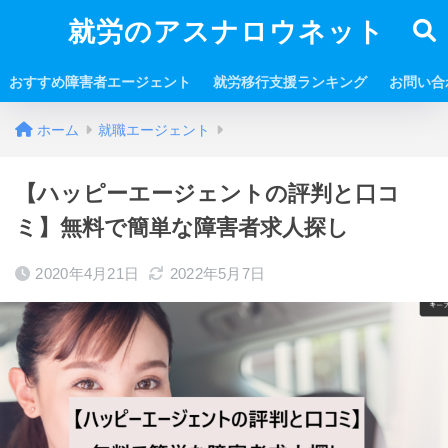
就労のアスナロウネット
おすすめ障害者エージェント
就労移行支援ランキング
お問い合
ホーム
就職エージェント
【ハッピーエージェントの評判と口コ
ミ】無料で簡単な障害者求人探し
2020年4月21日
2022年5月7日